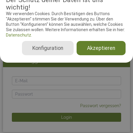
Um den vollen Funktionsumfang des Systems nutzen
wichtig!
zu können, solltest du dich einloggen. Zur Anmeldung
Wir verwenden Cookies. Durch Bestätigen des Buttons
musst du die E-Mail-Adresse und das Passwort deines
"Akzeptieren" stimmen Sie der Verwendung zu. Über den
working-dog-Accounts benutzen. Du kannst dich
Button "Konfigurieren" können Sie auswählen, welche Cookies
kostenlos mit einem Klick auf
working-dog
registrieren.
Sie zulassen wollen. Weitere Informationen erhalten Sie in hier:
Falls du Schwierigkeiten beim Login hast, leere bitte
Datenschutz.
deinen Browsercache.
Konfiguration
Akzeptieren
Jetzt einloggen!
E-
Mail
Passwort
Passwort vergessen?
Login