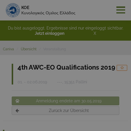
KOE
Κυνολογικός Ομιλος Ελλάδος
Du bist ausgeloggt. Ergebnisse sind nur eingeloggt sichtbar.
Jetzt einloggen
X
Caniva
Übersicht
Veranstaltung
4th AWC-EO Qualifications 2019
01. - 02.06.2019
---, 15351 Pallíni
Anmeldung endete am 30.05.2019
Zurück zur Übersicht